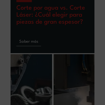
Corte por agua vs. Corte
Láser: ¿Cuál elegir para
piezas de gran espesor?
Saber más