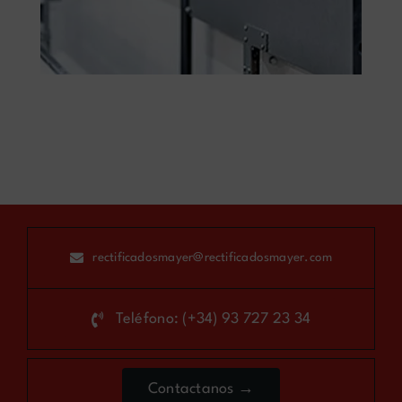
rectificadosmayer@rectificadosmayer.com
Teléfono: (+34) 93 727 23 34
Contactanos →