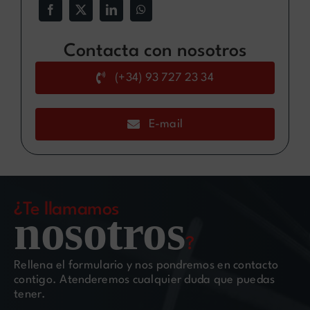
Contacta con nosotros
(+34) 93 727 23 34
E-mail
¿Te llamamos
nosotros
?
Rellena el formulario y nos pondremos en contacto
contigo. Atenderemos cualquier duda que puedas
tener.