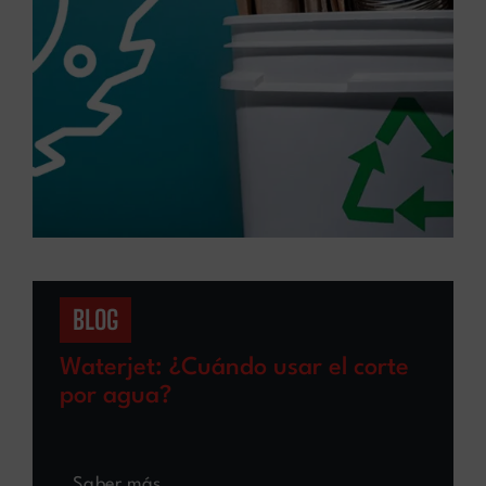
BLOG
Waterjet: ¿Cuándo usar el corte
por agua?
Saber más