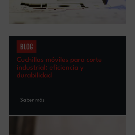
BLOG
Cuchillas móviles para corte
industrial: eficiencia y
durabilidad
Saber más