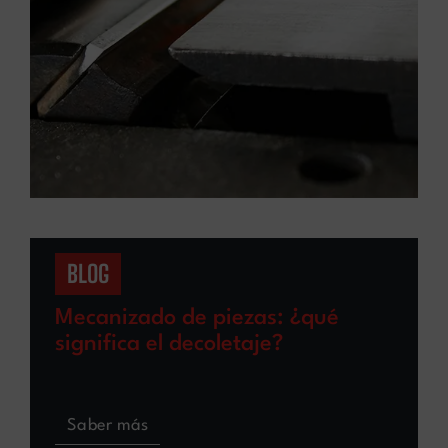
BLOG
Mecanizado de piezas: ¿qué
significa el decoletaje?
Saber más