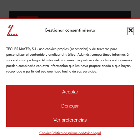
BLOG
Gestionar consentimiento
¿Cómo son las cuchillas para
tornos?
TECLES MAYER, S.L. usa cookies propias (necesarias) y de terceros para
personalizar el contenido y analizar el tráfico. Además, compartimos información
sobre el uso que haga del sitio web con nuestros partners de análisis web, quienes
pueden combinarla con otra información que les haya proporcionado o que hayan
Saber más
recopilado a partir del uso que haya hecho de sus servicios.
Aceptar
Denegar
Ver preferencias
Cookies
Política de privacidad
Aviso legal