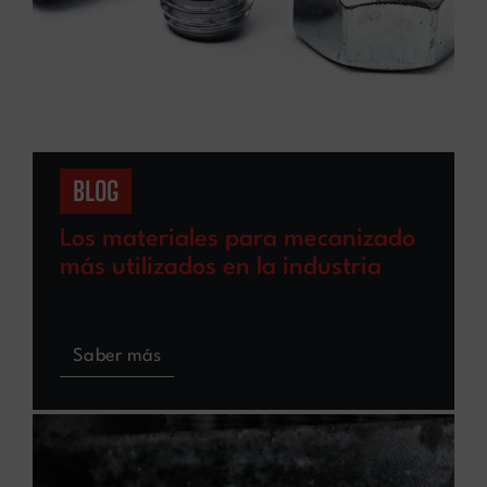
BLOG
Los materiales para mecanizado
más utilizados en la industria
Saber más