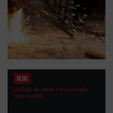
BLOG
Utillaje de corte y troquelado
bajo pedido