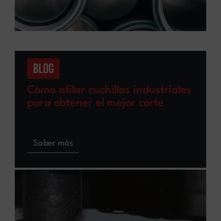
BLOG
Cómo afilar cuchillas industriales
para obtener el mejor corte
Saber más