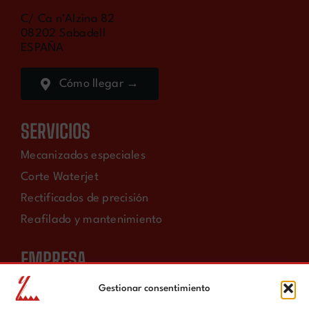
C/ Ca n’Alzina 82
08202 Sabadell
ESPAÑA
Cómo llegar →
SERVICIOS
Mecanizados especiales
Corte Waterjet
Rectificados de precisión
Reafilado y mantenimiento
EMPRESA
Historia
Gestionar consentimiento
Tecnología