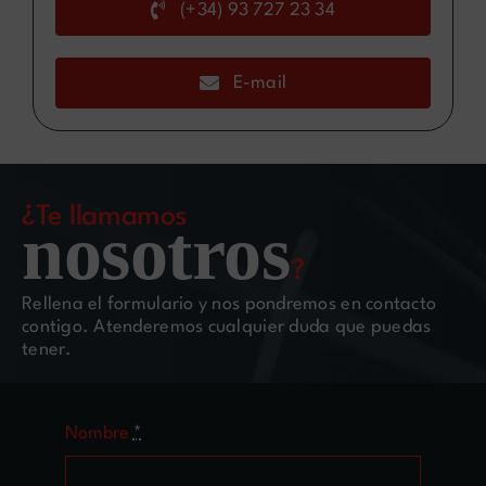
(+34) 93 727 23 34
E-mail
¿Te llamamos
nosotros
?
Rellena el formulario y nos pondremos en contacto
contigo. Atenderemos cualquier duda que puedas
tener.
Nombre
*