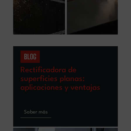
BLOG
Rectificadora de
superficies planas:
aplicaciones y ventajas
Saber más