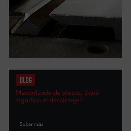
BLOG
Mecanizado de piezas: ¿qué
significa el decoletaje?
Saber más