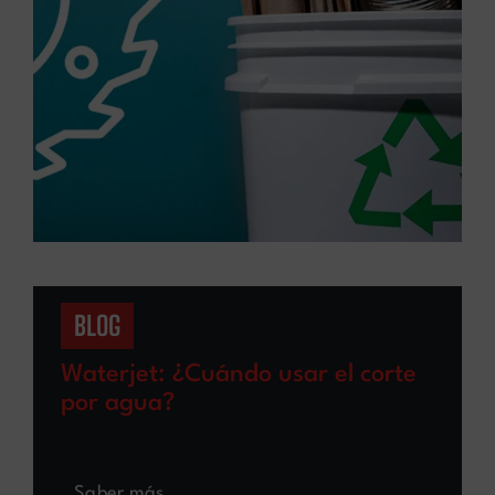
BLOG
Waterjet: ¿Cuándo usar el corte
por agua?
Saber más