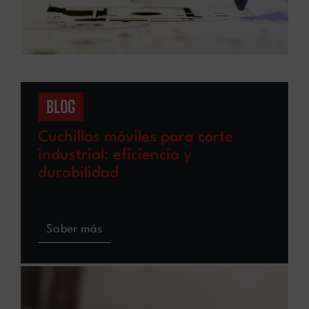
BLOG
Cuchillas móviles para corte
industrial: eficiencia y
durabilidad
Saber más