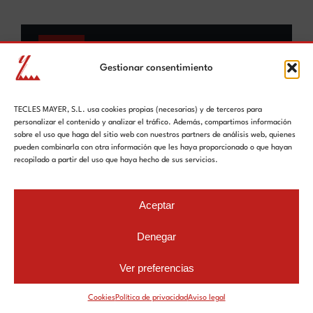
BLOG
Gestionar consentimiento
¿Cómo son las cuchillas para
tornos?
TECLES MAYER, S.L. usa cookies propias (necesarias) y de terceros para
personalizar el contenido y analizar el tráfico. Además, compartimos información
sobre el uso que haga del sitio web con nuestros partners de análisis web, quienes
pueden combinarla con otra información que les haya proporcionado o que hayan
Saber más
recopilado a partir del uso que haya hecho de sus servicios.
Aceptar
Denegar
Ver preferencias
Cookies
Política de privacidad
Aviso legal