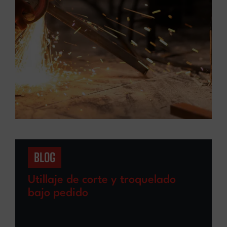
BLOG
Utillaje de corte y troquelado
bajo pedido