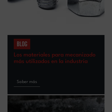
BLOG
Los materiales para mecanizado
más utilizados en la industria
Saber más