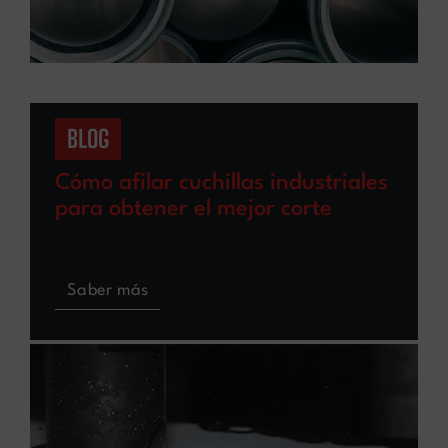
BLOG
Cómo afilar cuchillas industriales
para obtener el mejor corte
Saber más